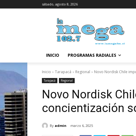
sábado, agosto 8, 2026
INICIO
PROGRAMAS RADIALES
Inicio
Tarapacá
Regional
Novo Nordisk Chile imp
Tarapacá
Regional
Novo Nordisk Chi
concientización s
By
admin
marzo 6, 2025