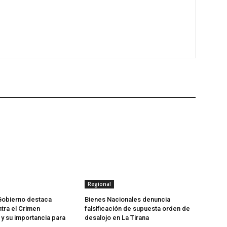
Regional
Gobierno destaca
Bienes Nacionales denuncia
tra el Crimen
falsificación de supuesta orden de
y su importancia para
desalojo en La Tirana