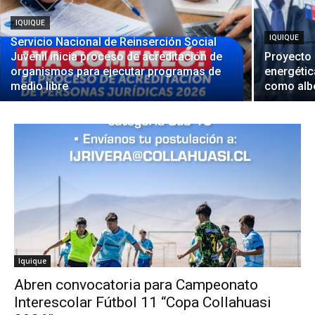
IQUIQUE
IQUIQUE
Servicio Nacional de Reinserción Social
Juvenil inicia proceso de acreditación de
Proyecto 
organismos para ejecutar programas de
energétic
medio libre
como alb
Iquique
Abren convocatoria para Campeonato
Interescolar Fútbol 11 “Copa Collahuasi