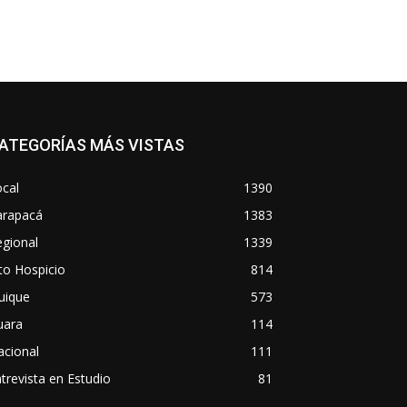
ATEGORÍAS MÁS VISTAS
cal
1390
arapacá
1383
gional
1339
to Hospicio
814
uique
573
uara
114
acional
111
trevista en Estudio
81