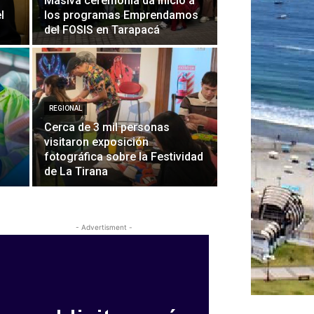
Masiva ceremonia da inicio a
l
los programas Emprendamos
del FOSIS en Tarapacá
REGIONAL
Cerca de 3 mil personas
visitaron exposición
fotográfica sobre la Festividad
de La Tirana
- Advertisment -