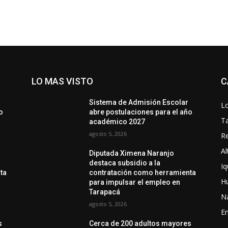
LO MAS VISTO
C
Sistema de Admisión Escolar
Lo
o
abre postulaciones para el año
T
académico 2027
agosto 5, 2026
Re
Al
Diputada Ximena Naranjo
destaca subsidio a la
Iq
ta
contratación como herramienta
H
para impulsar el empleo en
Tarapacá
N
agosto 5, 2026
En
s
Cerca de 200 adultos mayores