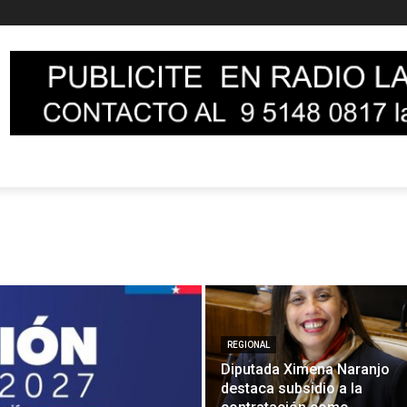
REGIONAL
Diputada Ximena Naranjo
destaca subsidio a la