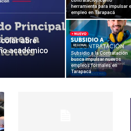
contratación como
herramienta para impulsar e
empleo en Tarapacá
colar abre
REGIONAL
año académico
Subsidio a la Contratación
busca impulsar nuevos
empleos formales en
Tarapacá