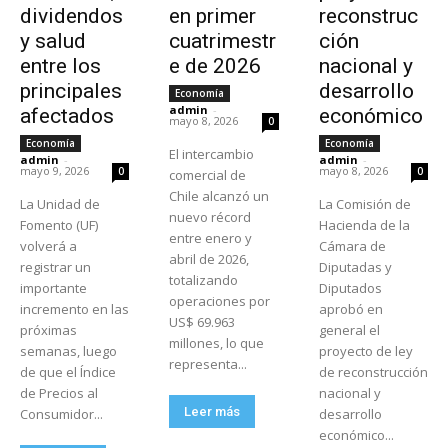
dividendos
en primer
reconstruc
y salud
cuatrimestr
ción
entre los
e de 2026
nacional y
principales
desarrollo
Economía
admin
-
afectados
económico
mayo 8, 2026
0
Economía
Economía
El intercambio
admin
-
admin
-
mayo 9, 2026
mayo 8, 2026
0
0
comercial de
Chile alcanzó un
La Unidad de
La Comisión de
nuevo récord
Fomento (UF)
Hacienda de la
entre enero y
volverá a
Cámara de
abril de 2026,
registrar un
Diputadas y
totalizando
importante
Diputados
operaciones por
incremento en las
aprobó en
US$ 69.963
próximas
general el
millones, lo que
semanas, luego
proyecto de ley
representa...
de que el Índice
de reconstrucción
de Precios al
nacional y
Leer más
Consumidor...
desarrollo
económico...