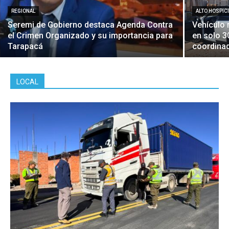
REGIONAL
ALTO HOSPIC
Seremi de Gobierno destaca Agenda Contra
Vehículo 
el Crimen Organizado y su importancia para
en solo 3
Tarapacá
coordina
LOCAL