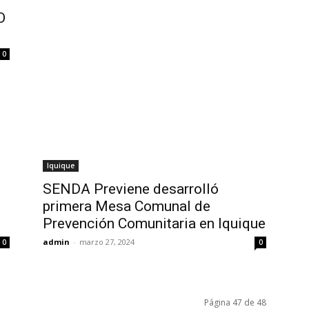
O
0
Iquique
SENDA Previene desarrolló
primera Mesa Comunal de
Prevención Comunitaria en Iquique
admin
-
marzo 27, 2024
0
0
Página 47 de 48