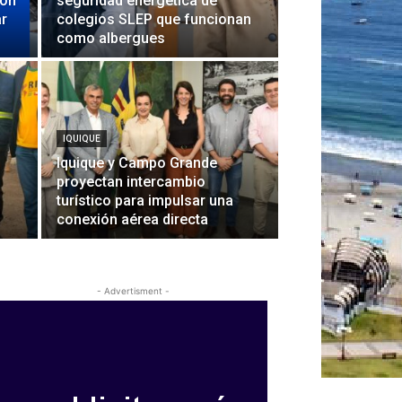
ión
seguridad energética de
ar
colegios SLEP que funcionan
como albergues
IQUIQUE
Iquique y Campo Grande
proyectan intercambio
turístico para impulsar una
conexión aérea directa
- Advertisment -