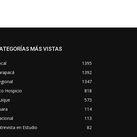
ATEGORÍAS MÁS VISTAS
cal
1395
arapacá
1392
gional
1347
to Hospicio
818
uique
573
uara
114
acional
113
trevista en Estudio
82