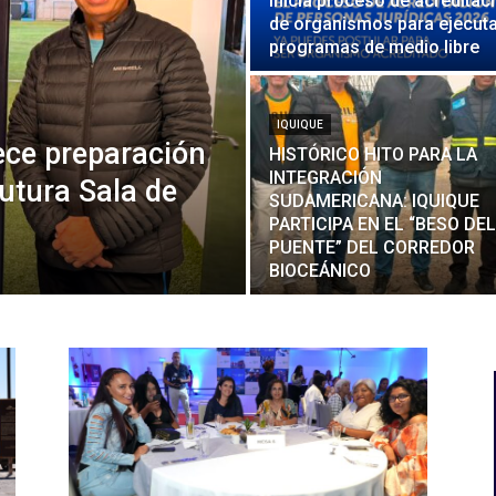
inicia proceso de acreditac
de organismos para ejecut
programas de medio libre
IQUIQUE
ece preparación
HISTÓRICO HITO PARA LA
INTEGRACIÓN
utura Sala de
SUDAMERICANA: IQUIQUE
PARTICIPA EN EL “BESO DEL
PUENTE” DEL CORREDOR
BIOCEÁNICO