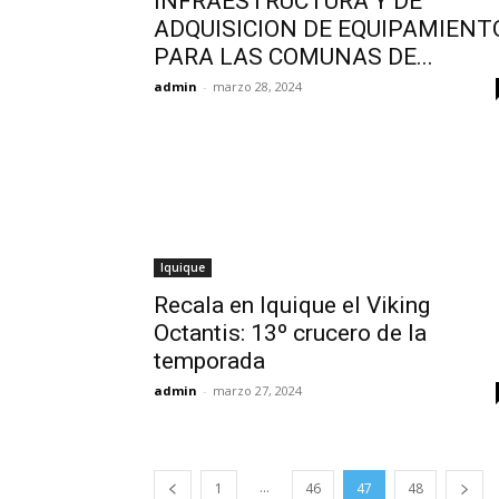
INFRAESTRUCTURA Y DE
ADQUISICION DE EQUIPAMIENT
PARA LAS COMUNAS DE...
admin
-
marzo 28, 2024
Iquique
Recala en Iquique el Viking
Octantis: 13º crucero de la
temporada
admin
-
marzo 27, 2024
...
1
46
47
48