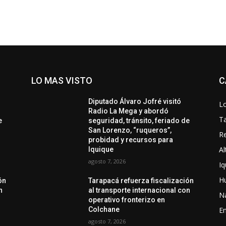
LO MAS VISTO
C
Diputado Álvaro Jofré visitó
Lo
Radio La Mega y abordó
T
e
seguridad, tránsito, feriado de
San Lorenzo, “ruqueros”,
Re
probidad y recursos para
Al
Iquique
agosto 7, 2026
Iq
H
ón
Tarapacá refuerza fiscalización
n
al transporte internacional con
N
operativo fronterizo en
Colchane
En
agosto 7, 2026