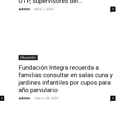
UTP, supervisores del...
admin
-
abril 1, 2024
0
Educación
Fundación Integra recuerda a
familias consultar en salas cuna y
jardines infantiles por cupos para
año parvulario
admin
-
marzo 28, 2024
0
0