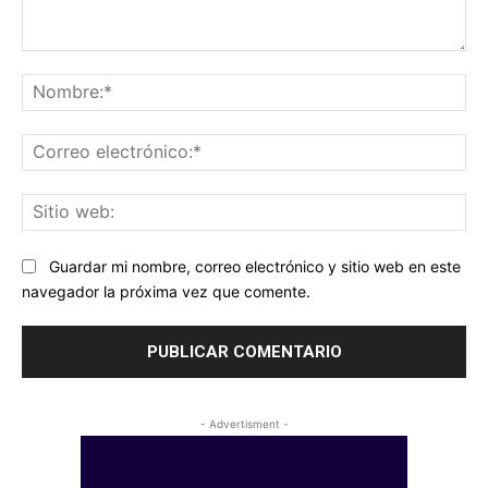
Comentario:
No
Co
ele
Sit
we
Guardar mi nombre, correo electrónico y sitio web en este
navegador la próxima vez que comente.
- Advertisment -