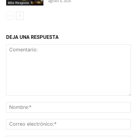
agosto 6, 2026
Alto Hospicio
DEJA UNA RESPUESTA
Comentario:
No
Co
ele