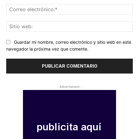
Co
ele
Sit
we
Guardar mi nombre, correo electrónico y sitio web en este
navegador la próxima vez que comente.
- Advertisment -