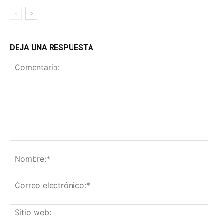
DEJA UNA RESPUESTA
Comentario:
No
Co
ele
Sit