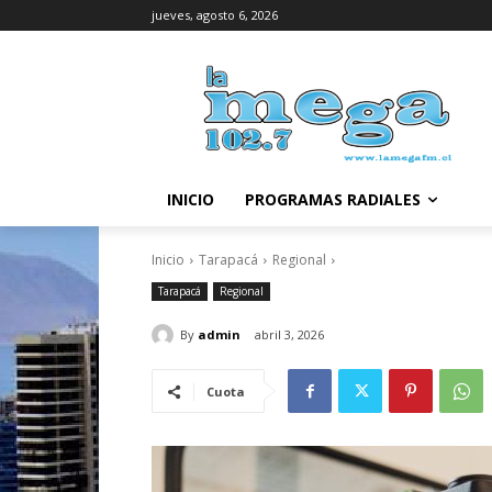
jueves, agosto 6, 2026
INICIO
PROGRAMAS RADIALES
Inicio
Tarapacá
Regional
Tarapacá
Regional
By
admin
abril 3, 2026
Cuota