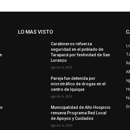
LO MAS VISTO
C
Carabineros refuerza
Lo
seguridad en el poblado de
T
an
Tarapacá por festividad de San
Lorenzo
Re
agosto 6, 2026
Al
Pareja fue detenida por
Iq
microtráfico de drogas en el
H
centro de Iquique
agosto 6, 2026
N
En
io
Municipalidad de Alto Hospicio
renueva Programa Red Local
de Apoyos y Cuidados
agosto 6, 2026