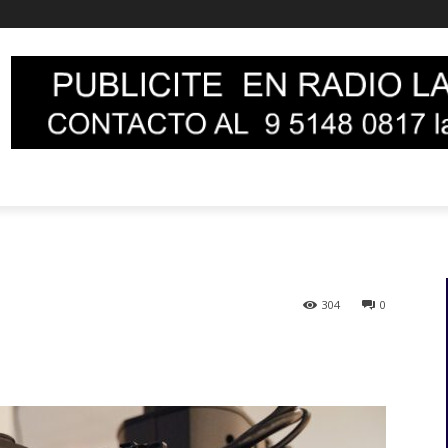
304
0