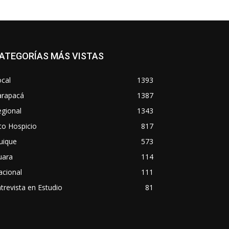
ATEGORÍAS MÁS VISTAS
cal
1393
arapacá
1387
gional
1343
to Hospicio
817
uique
573
uara
114
acional
111
trevista en Estudio
81