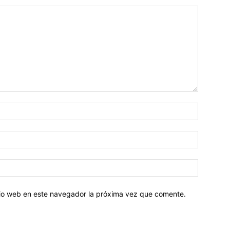
Nombre:
Correo
electróni
Sitio
web:
itio web en este navegador la próxima vez que comente.