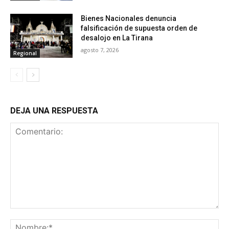
Bienes Nacionales denuncia
falsificación de supuesta orden de
desalojo en La Tirana
agosto 7, 2026
Regional
DEJA UNA RESPUESTA
Comentario:
No