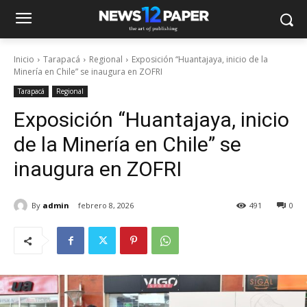
Inicio
Tarapacá
Regional
Exposición “Huantajaya, inicio de la
Minería en Chile” se inaugura en ZOFRI
Tarapacá
Regional
Exposición “Huantajaya, inicio
de la Minería en Chile” se
inaugura en ZOFRI
By
admin
febrero 8, 2026
491
0