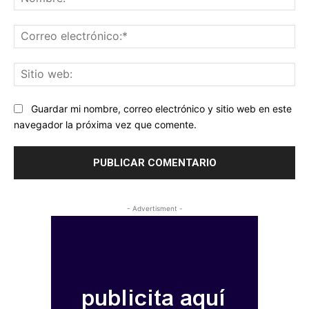
Co
ele
Sit
we
Guardar mi nombre, correo electrónico y sitio web en este
navegador la próxima vez que comente.
- Advertisment -