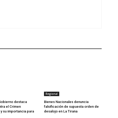
Regional
Gobierno destaca
Bienes Nacionales denuncia
tra el Crimen
falsificación de supuesta orden de
y su importancia para
desalojo en La Tirana