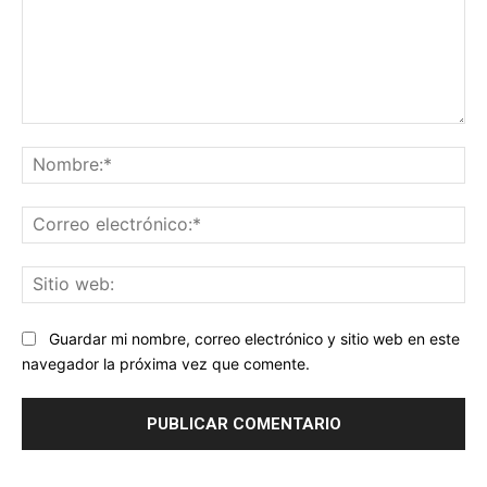
Comentario:
No
Co
ele
Sit
we
Guardar mi nombre, correo electrónico y sitio web en este
navegador la próxima vez que comente.