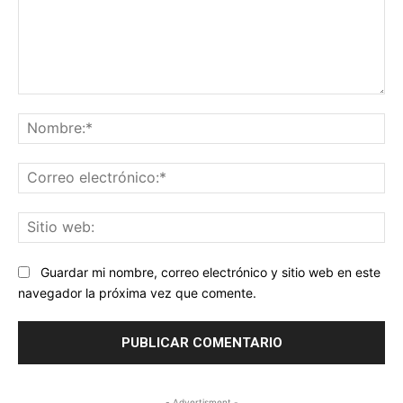
Comentario:
No
Co
ele
Sit
we
Guardar mi nombre, correo electrónico y sitio web en este
navegador la próxima vez que comente.
- Advertisment -