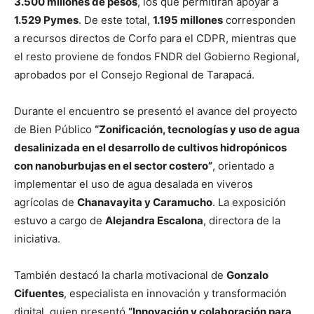
3.500 millones de pesos
, los que permitirán apoyar a
1.529 Pymes
. De este total,
1.195 millones
corresponden
a recursos directos de Corfo para el CDPR, mientras que
el resto proviene de fondos FNDR del Gobierno Regional,
aprobados por el Consejo Regional de Tarapacá.
Durante el encuentro se presentó el avance del proyecto
de Bien Público
“Zonificación, tecnologías y uso de agua
desalinizada en el desarrollo de cultivos hidropónicos
con nanoburbujas en el sector costero”
, orientado a
implementar el uso de agua desalada en viveros
agrícolas de
Chanavayita y Caramucho
. La exposición
estuvo a cargo de
Alejandra Escalona
, directora de la
iniciativa.
También destacó la charla motivacional de
Gonzalo
Cifuentes
, especialista en innovación y transformación
digital, quien presentó
“Innovación y colaboración para