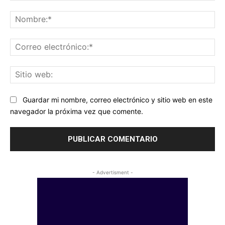
Comentario:
No
Co
ele
Sit
we
Guardar mi nombre, correo electrónico y sitio web en este
navegador la próxima vez que comente.
- Advertisment -