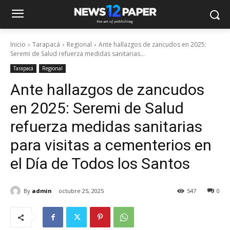
Inicio
Tarapacá
Regional
Ante hallazgos de zancudos en 2025:
Seremi de Salud refuerza medidas sanitarias...
Tarapacá
Regional
Ante hallazgos de zancudos
en 2025: Seremi de Salud
refuerza medidas sanitarias
para visitas a cementerios en
el Día de Todos los Santos
By
admin
octubre 25, 2025
547
0