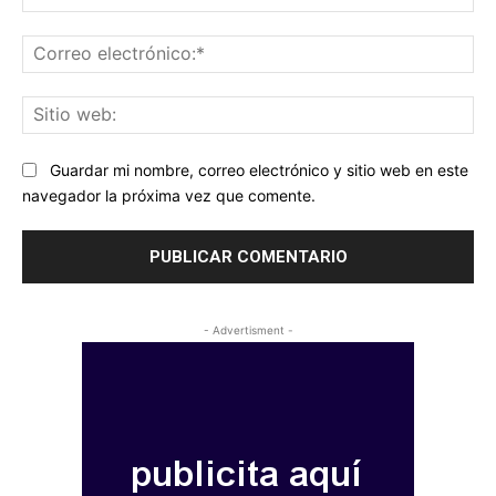
Co
ele
Sit
we
Guardar mi nombre, correo electrónico y sitio web en este
navegador la próxima vez que comente.
- Advertisment -