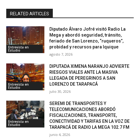
RELATED ARTICLES
Diputado Álvaro Jofré visitó Radio La
Mega y abordó seguridad, tránsito,
feriado de San Lorenzo, “ruqueros”,
probidad y recursos para Iquique
Entrevista en
Estudio
agosto 7, 2026
DIPUTADA XIMENA NARANJO ADVIERTE
RIESGOS VIALES ANTE LA MASIVA
LLEGADA DE PEREGRINOS A SAN
LORENZO DE TARAPACÁ
Entrevista en
Estudio
julio 30, 2026
SEREMI DE TRANSPORTES Y
TELECOMUNICACIONES ABORDÓ
FISCALIZACIONES, TRANSPORTE,
CONECTIVIDAD Y TARIFAS EN LA VOZ DE
Entrevista en
Estudio
TARAPACÁ DE RADIO LA MEGA 102.7 FM
junio 4, 2026