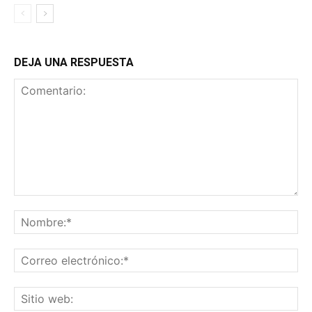
DEJA UNA RESPUESTA
Comentario:
No
Co
ele
Sit
we