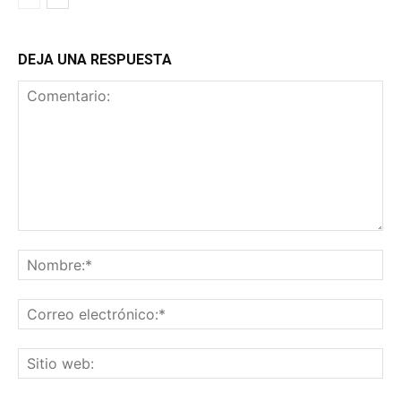
DEJA UNA RESPUESTA
Comentario:
No
Co
ele
Sit
we