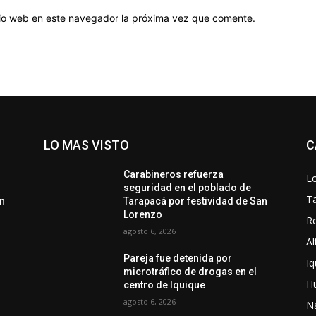
itio web en este navegador la próxima vez que comente.
LO MAS VISTO
C
Carabineros refuerza
Lo
seguridad en el poblado de
T
an
Tarapacá por festividad de San
Lorenzo
Re
agosto 6, 2026
Al
Pareja fue detenida por
Iq
microtráfico de drogas en el
H
centro de Iquique
agosto 6, 2026
N