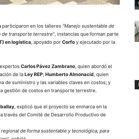
s
participaron en los talleres
“Manejo sustentable de
 de transporte terrestre”
, instancias que forman parte
) en logística
, apoyado por
Corfo
y ejecutado por la
s expertos
Carlos Pávez Zambrano
, quien abordó el
cación de la
Ley REP
;
Humberto Almonacid
, quien
a de suministro y las variables claves en costos; y
 la gestión de costos en transporte terrestre.
lballay
, explicó que el proyecto se enmarca en la
 a través del Comité de Desarrollo Productivo de
ca regional de forma sustentable y tecnológica, para
ico”
, señaló.