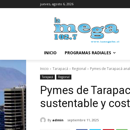
jueves, agosto 6, 2026
INICIO
PROGRAMAS RADIALES
Inicio
Tarapacá
Regional
Pymes de Tarapacá anali
Tarapacá
Regional
Pymes de Tarapac
sustentable y cost
By
admin
septiembre 11, 2025