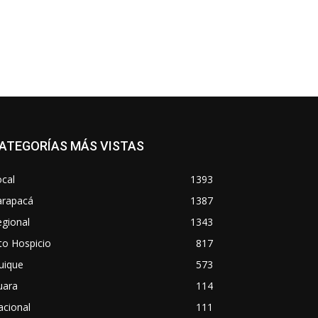
ATEGORÍAS MÁS VISTAS
cal
1393
arapacá
1387
gional
1343
to Hospicio
817
uique
573
uara
114
acional
111