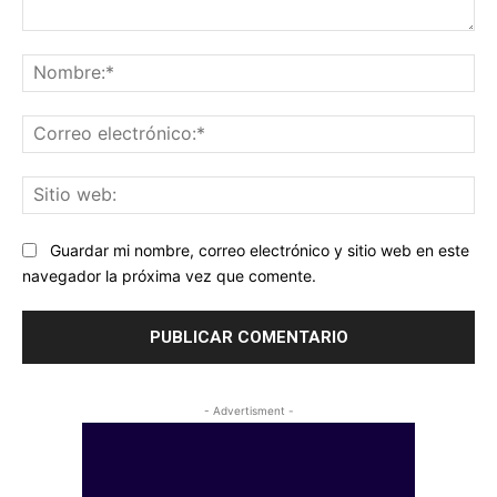
Comentario:
No
Co
ele
Sit
we
Guardar mi nombre, correo electrónico y sitio web en este
navegador la próxima vez que comente.
- Advertisment -