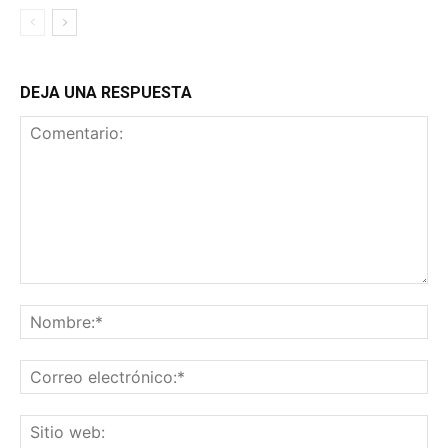
DEJA UNA RESPUESTA
Comentario:
No
Co
ele
Sit
we