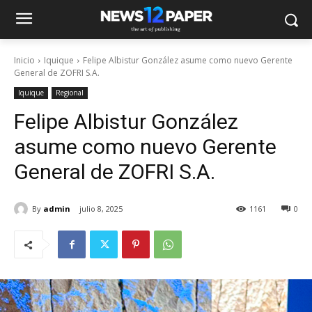
Inicio
Iquique
Felipe Albistur González asume como nuevo Gerente
General de ZOFRI S.A.
Iquique
Regional
Felipe Albistur González
asume como nuevo Gerente
General de ZOFRI S.A.
By
admin
julio 8, 2025
1161
0