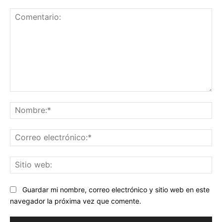
Comentario:
No
Co
ele
Sit
we
Guardar mi nombre, correo electrónico y sitio web en este
navegador la próxima vez que comente.