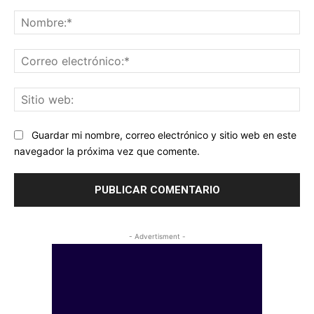
Comentario:
No
Co
ele
Sit
we
Guardar mi nombre, correo electrónico y sitio web en este
navegador la próxima vez que comente.
- Advertisment -