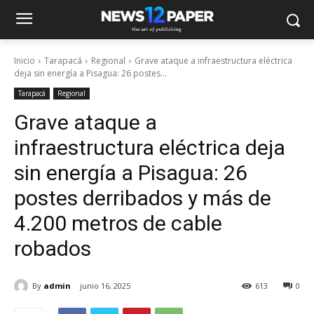
Inicio
Tarapacá
Regional
Grave ataque a infraestructura eléctrica
deja sin energía a Pisagua: 26 postes...
Tarapacá
Regional
Grave ataque a
infraestructura eléctrica deja
sin energía a Pisagua: 26
postes derribados y más de
4.200 metros de cable
robados
By
admin
junio 16, 2025
613
0