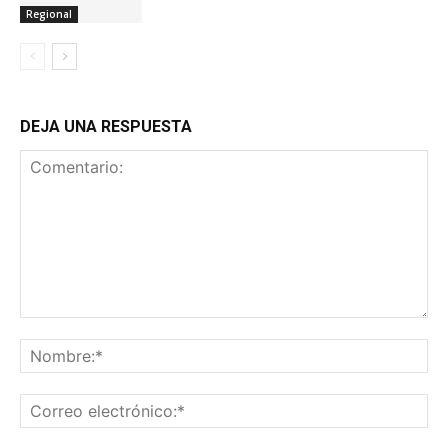
Regional
DEJA UNA RESPUESTA
Comentario:
No
Co
ele