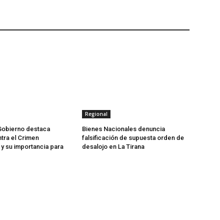
Regional
Gobierno destaca
Bienes Nacionales denuncia
tra el Crimen
falsificación de supuesta orden de
y su importancia para
desalojo en La Tirana