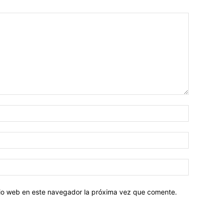
Nombre:
Correo
electróni
Sitio
web:
itio web en este navegador la próxima vez que comente.