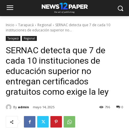
Inicio
Tarapacá
Regional
SERNAC detecta que 7 de cada 10
instituciones de educación superior no...
Tarapacá
Regional
SERNAC detecta que 7 de
cada 10 instituciones de
educación superior no
entregan certificados
gratuitos como exige la ley
By
admin
mayo 14, 2025
796
0