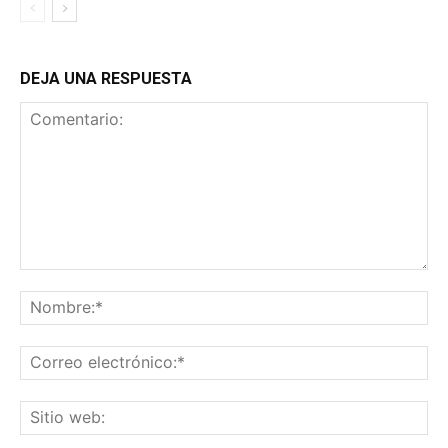
DEJA UNA RESPUESTA
Comentario:
No
Co
ele
Sit
we