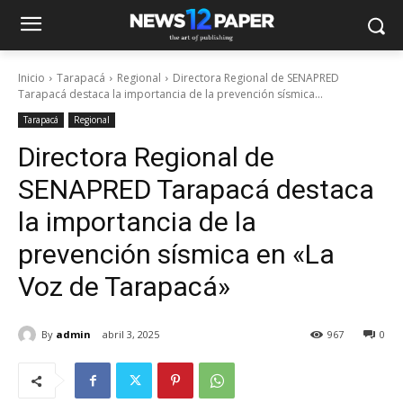
Inicio
Tarapacá
Regional
Directora Regional de SENAPRED
Tarapacá destaca la importancia de la prevención sísmica...
Tarapacá
Regional
Directora Regional de
SENAPRED Tarapacá destaca
la importancia de la
prevención sísmica en «La
Voz de Tarapacá»
By
admin
abril 3, 2025
967
0