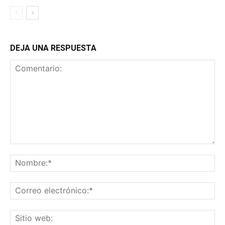
DEJA UNA RESPUESTA
Comentario:
No
Co
ele
Sit