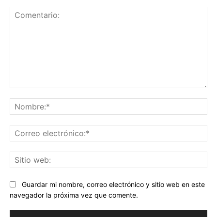
Comentario:
No
Co
ele
Sit
we
Guardar mi nombre, correo electrónico y sitio web en este
navegador la próxima vez que comente.