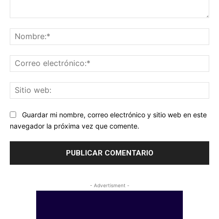
Comentario:
No
Co
ele
Sit
we
Guardar mi nombre, correo electrónico y sitio web en este
navegador la próxima vez que comente.
- Advertisment -