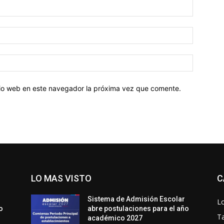
Nombre:
Correo
electróni
Sitio
web:
itio web en este navegador la próxima vez que comente.
LO MAS VISTO
C
Sistema de Admisión Escolar
Lo
o
abre postulaciones para el año
T
académico 2027