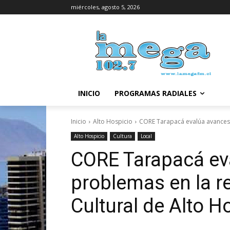
miércoles, agosto 5, 2026
INICIO
PROGRAMAS RADIALES
Inicio
Alto Hospicio
CORE Tarapacá evalúa avances y
Alto Hospicio
Cultura
Local
CORE Tarapacá ev
problemas en la r
Cultural de Alto H