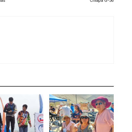
ias
Chiapa G-56