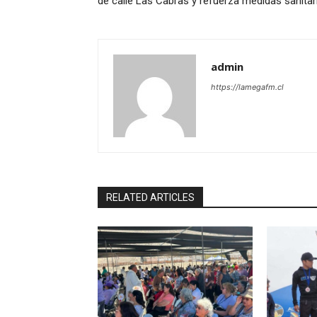
de calle Las Cabras y refuerza medidas sanitar
admin
https://lamegafm.cl
RELATED ARTICLES