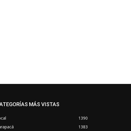
*
co:*
ATEGORÍAS MÁS VISTAS
cal
1390
arapacá
1383