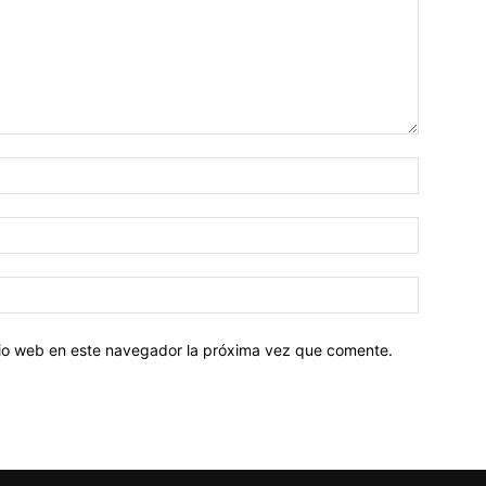
Nombre:
Correo
electróni
Sitio
web:
itio web en este navegador la próxima vez que comente.