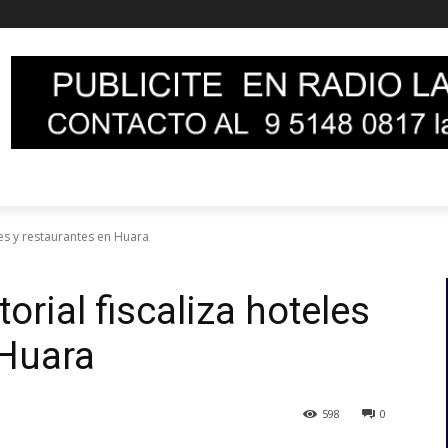
les y restaurantes en Huara
orial fiscaliza hoteles
 Huara
598
0