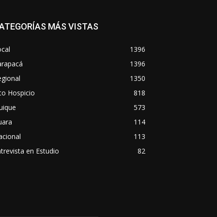
ATEGORÍAS MÁS VISTAS
cal
1396
arapacá
1396
gional
1350
to Hospicio
818
uique
573
uara
114
acional
113
trevista en Estudio
82