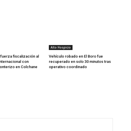
Alto Hospicio
fuerza fiscalización al
Vehículo robado en El Boro fue
internacional con
recuperado en solo 30 minutos tras
ronterizo en Colchane
operativo coordinado