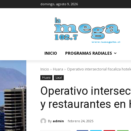
domingo, agosto 9, 2026
INICIO
PROGRAMAS RADIALES
Inicio
Huara
Operativo intersectorial fiscaliza hote
Huara
Local
Operativo intersect
y restaurantes en
By
admin
febrero 24, 2025