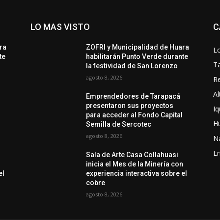
LO MAS VISTO
C
ra
ZOFRI y Municipalidad de Huara
Lo
te
habilitarán Punto Verde durante
T
la festividad de San Lorenzo
agosto 8, 2026
Re
Al
Emprendedores de Tarapacá
presentaron sus proyectos
Iq
l
para acceder al Fondo Capital
H
Semilla de Sercotec
agosto 8, 2026
N
En
Sala de Arte Casa Collahuasi
n
inicia el Mes de la Minería con
el
experiencia interactiva sobre el
cobre
agosto 8, 2026