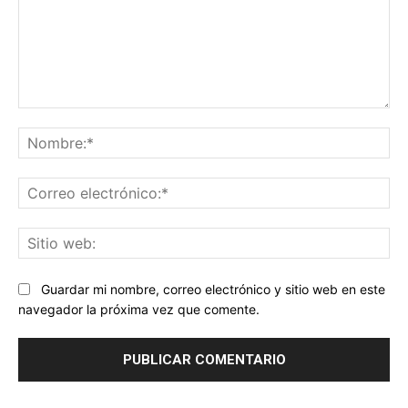
Comentario:
No
Co
ele
Sit
we
Guardar mi nombre, correo electrónico y sitio web en este
navegador la próxima vez que comente.