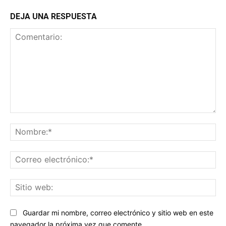
DEJA UNA RESPUESTA
Comentario:
No
Co
ele
Sit
we
Guardar mi nombre, correo electrónico y sitio web en este
navegador la próxima vez que comente.