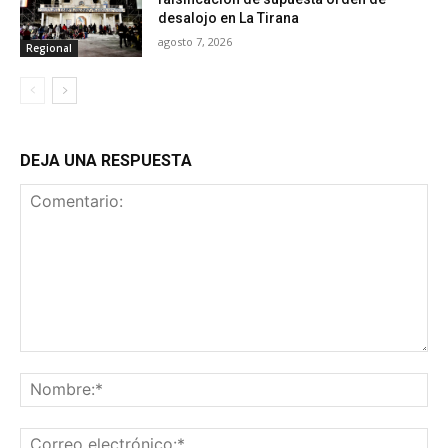
desalojo en La Tirana
agosto 7, 2026
Regional
DEJA UNA RESPUESTA
Comentario:
No
Co