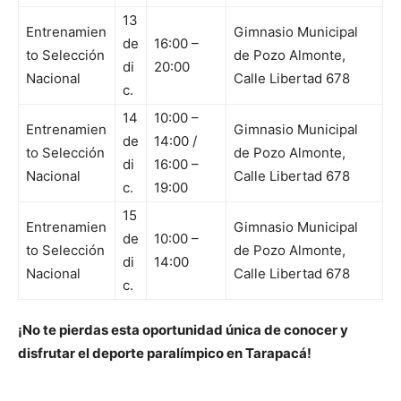
13
Entrenamien
Gimnasio Municipal
de
16:00 –
to Selección
de Pozo Almonte,
di
20:00
Nacional
Calle Libertad 678
c.
14
10:00 –
Entrenamien
Gimnasio Municipal
de
14:00 /
to Selección
de Pozo Almonte,
di
16:00 –
Nacional
Calle Libertad 678
c.
19:00
15
Entrenamien
Gimnasio Municipal
de
10:00 –
to Selección
de Pozo Almonte,
di
14:00
Nacional
Calle Libertad 678
c.
¡No te pierdas esta oportunidad única de conocer y
disfrutar el deporte paralímpico en Tarapacá!