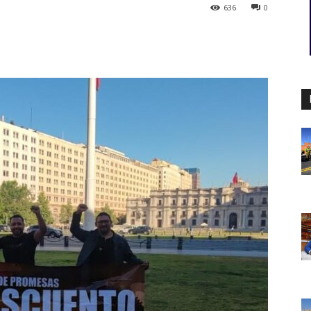
636
0