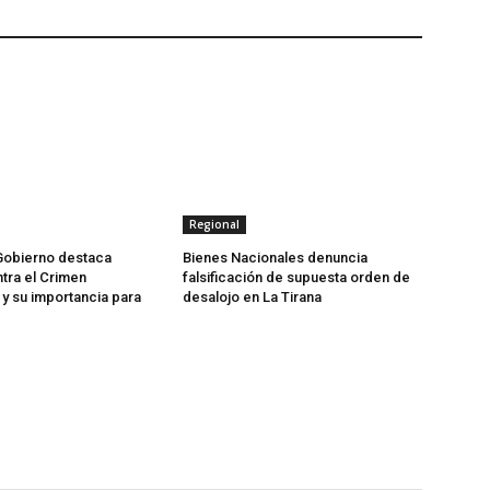
Regional
Gobierno destaca
Bienes Nacionales denuncia
tra el Crimen
falsificación de supuesta orden de
y su importancia para
desalojo en La Tirana