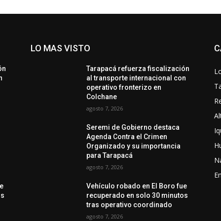
LO MAS VISTO
C
ón
Tarapacá refuerza fiscalización
Lo
n
al transporte internacional con
T
operativo fronterizo en
Colchane
Re
agosto 7, 2026
Al
Seremi de Gobierno destaca
Iq
Agenda Contra el Crimen
H
Organizado y su importancia
para Tarapacá
N
agosto 7, 2026
En
ue
Vehículo robado en El Boro fue
os
recuperado en solo 30 minutos
tras operativo coordinado
agosto 7, 2026