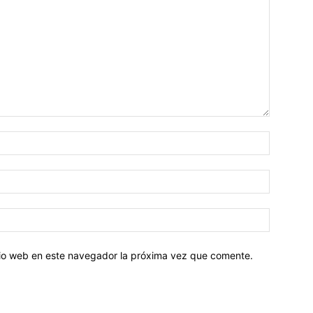
Nombre:
Correo
electróni
Sitio
web:
itio web en este navegador la próxima vez que comente.