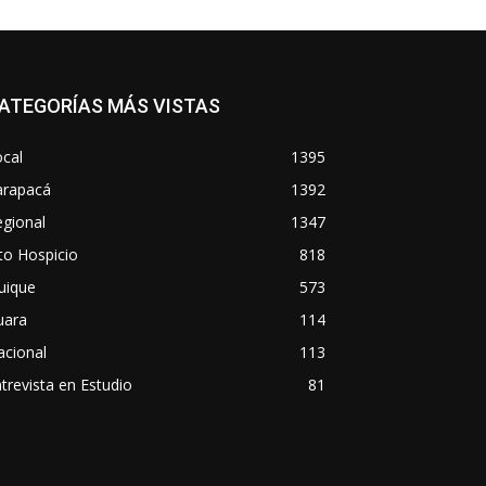
ATEGORÍAS MÁS VISTAS
cal
1395
arapacá
1392
gional
1347
to Hospicio
818
uique
573
uara
114
acional
113
trevista en Estudio
81