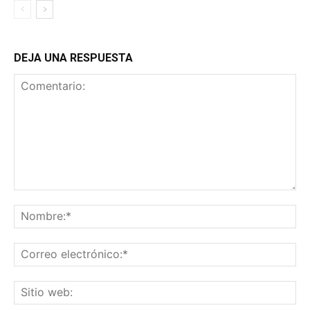
DEJA UNA RESPUESTA
Comentario:
No
Co
ele
Sit
we