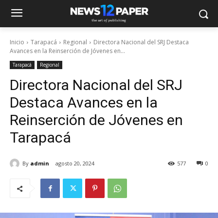
Inicio
Tarapacá
Regional
Directora Nacional del SRJ Destaca
Avances en la Reinserción de Jóvenes en...
Tarapacá
Regional
Directora Nacional del SRJ
Destaca Avances en la
Reinserción de Jóvenes en
Tarapacá
By
admin
agosto 20, 2024
577
0