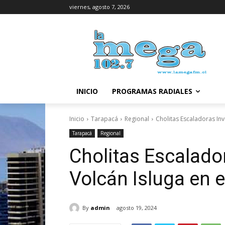
viernes, agosto 7, 2026
INICIO
PROGRAMAS RADIALES
Inicio
Tarapacá
Regional
Cholitas Escaladoras Invi
Tarapacá
Regional
Cholitas Escalador
Volcán Isluga en e
By
admin
agosto 19, 2024