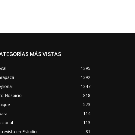
ATEGORÍAS MÁS VISTAS
cal
1395
arapacá
1392
gional
1347
to Hospicio
818
uique
573
uara
114
acional
113
trevista en Estudio
81