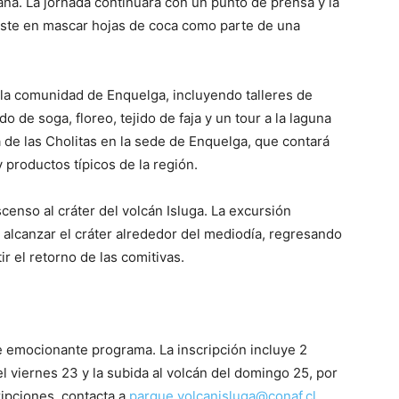
ña. La jornada continuará con un punto de prensa y la
siste en mascar hojas de coca como parte de una
 la comunidad de Enquelga, incluyendo talleres de
do de soga, floreo, tejido de faja y un tour a la laguna
la de las Cholitas en la sede de Enquelga, que contará
 productos típicos de la región.
scenso al cráter del volcán Isluga. La excursión
 alcanzar el cráter alrededor del mediodía, regresando
r el retorno de las comitivas.
 emocionante programa. La inscripción incluye 2
el viernes 23 y la subida al volcán del domingo 25, por
ripciones, contacta a
parque.volcanisluga@conaf.cl
.