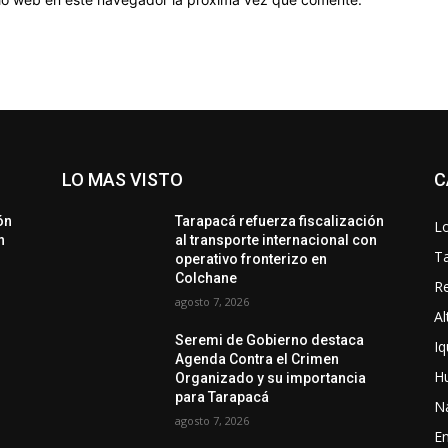
LO MAS VISTO
C
ón
Tarapacá refuerza fiscalización
Lo
n
al transporte internacional con
T
operativo fronterizo en
Colchane
Re
agosto 7, 2026
Al
Seremi de Gobierno destaca
Iq
Agenda Contra el Crimen
H
Organizado y su importancia
para Tarapacá
N
agosto 7, 2026
En