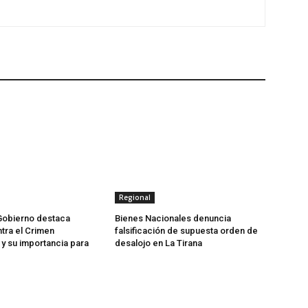
Regional
Gobierno destaca
Bienes Nacionales denuncia
tra el Crimen
falsificación de supuesta orden de
y su importancia para
desalojo en La Tirana