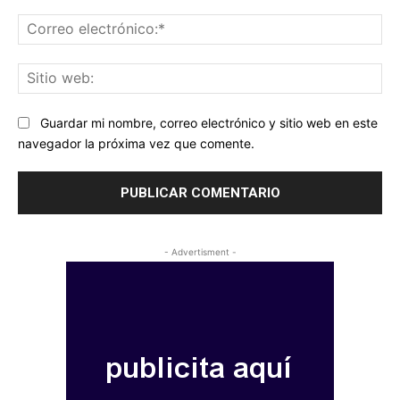
Co
ele
Sit
we
Guardar mi nombre, correo electrónico y sitio web en este
navegador la próxima vez que comente.
- Advertisment -