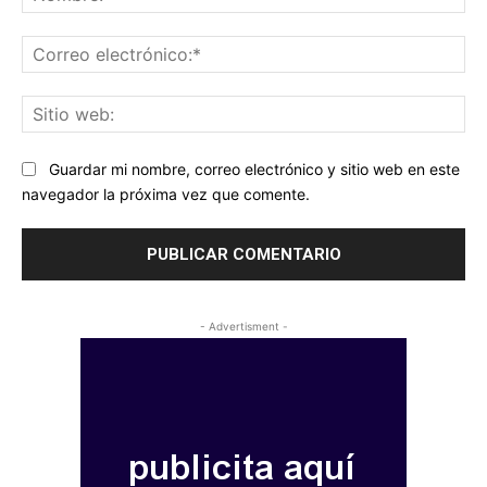
Co
ele
Sit
we
Guardar mi nombre, correo electrónico y sitio web en este
navegador la próxima vez que comente.
- Advertisment -