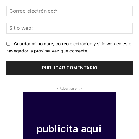
Co
ele
Sit
we
Guardar mi nombre, correo electrónico y sitio web en este
navegador la próxima vez que comente.
- Advertisment -