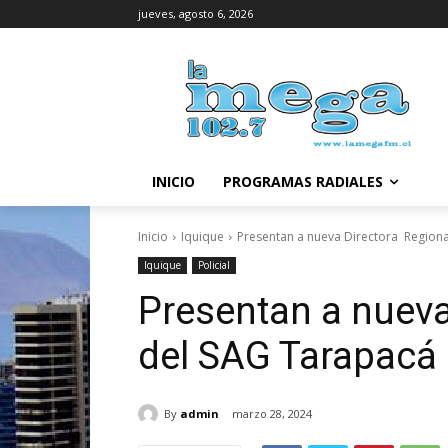
jueves, agosto 6, 2026
INICIO
PROGRAMAS RADIALES
Inicio
Iquique
Presentan a nueva Directora Region
Iquique
Policial
Presentan a nueva
del SAG Tarapacá
By
admin
marzo 28, 2024