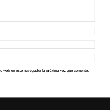
Nombre:
Correo
electróni
Sitio
web:
itio web en este navegador la próxima vez que comente.