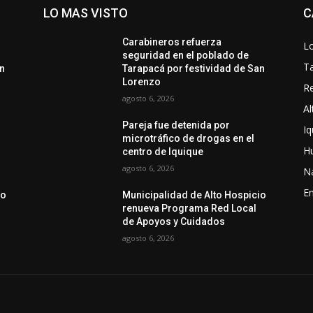
LO MAS VISTO
C
Carabineros refuerza
Lo
seguridad en el poblado de
T
an
Tarapacá por festividad de San
Lorenzo
Re
agosto 6, 2026
Al
Pareja fue detenida por
Iq
microtráfico de drogas en el
H
centro de Iquique
agosto 6, 2026
N
En
io
Municipalidad de Alto Hospicio
renueva Programa Red Local
de Apoyos y Cuidados
agosto 6, 2026