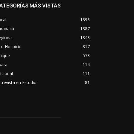
ATEGORÍAS MÁS VISTAS
cal
1393
arapacá
1387
gional
1343
to Hospicio
817
uique
573
uara
114
acional
111
trevista en Estudio
81