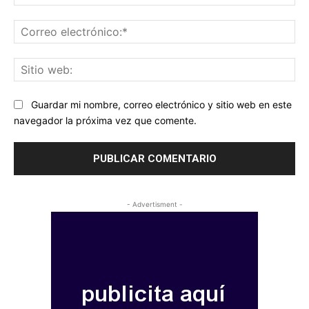
Co
ele
Sit
we
Guardar mi nombre, correo electrónico y sitio web en este
navegador la próxima vez que comente.
- Advertisment -