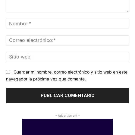
Comentario:
No
Co
ele
Sit
we
Guardar mi nombre, correo electrónico y sitio web en este
navegador la próxima vez que comente.
- Advertisment -