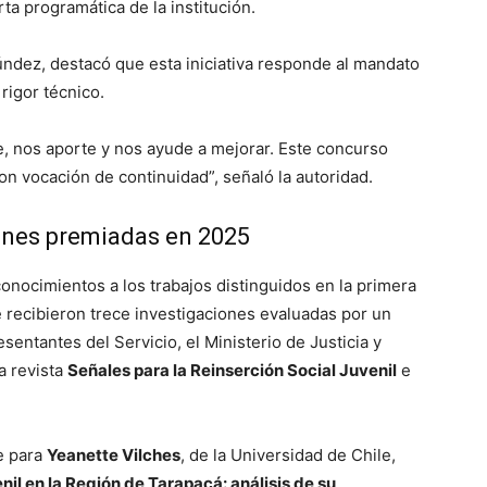
ta programática de la institución.
aúndez, destacó que esta iniciativa responde al mandato
rigor técnico.
, nos aporte y nos ayude a mejorar. Este concurso
n vocación de continuidad”, señaló la autoridad.
ones premiadas en 2025
onocimientos a los trabajos distinguidos en la primera
e recibieron trece investigaciones evaluadas por un
esentantes del Servicio, el Ministerio de Justicia y
a revista
Señales para la Reinserción Social Juvenil
e
ue para
Yeanette Vilches
, de la Universidad de Chile,
il en la Región de Tarapacá: análisis de su