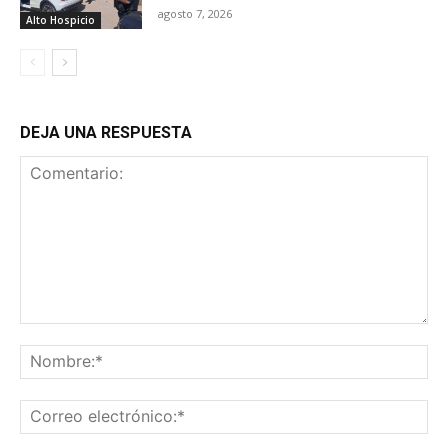
agosto 7, 2026
Alto Hospicio
DEJA UNA RESPUESTA
Comentario:
No
Co
ele