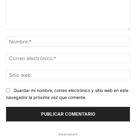
Comentario:
No
Co
ele
Sit
we
Guardar mi nombre, correo electrónico y sitio web en este
navegador la próxima vez que comente.
- Advertisment -