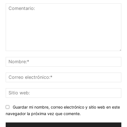
Comentario:
No
Co
ele
Sit
we
Guardar mi nombre, correo electrónico y sitio web en este
navegador la próxima vez que comente.