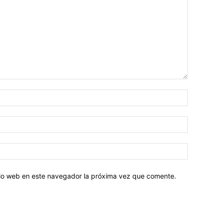
Nombre:
Correo
electróni
Sitio
web:
itio web en este navegador la próxima vez que comente.