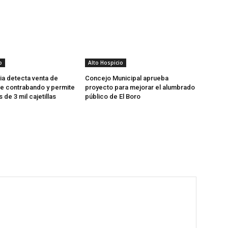
o
Alto Hospicio
cia detecta venta de
Concejo Municipal aprueba
 de contrabando y permite
proyecto para mejorar el alumbrado
 de 3 mil cajetillas
público de El Boro